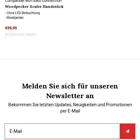
Compatibel with EMS connection
Woodpecker Scaler Handstück
HW-3H
- Ohne LED-Beleuchtung
- Woodpecker
€99,95
(€120,94 Inkl. MwSt.)
Melden Sie sich für unseren
Newsletter an
Bekommen Sie letzten Updates, Neuigkeiten und Promotionen
per E-Mail