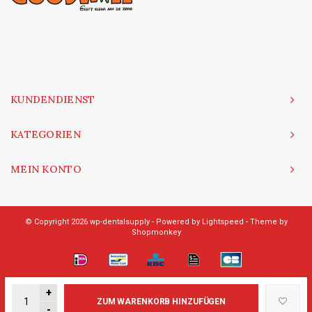
KUNDENDIENST
KATEGORIEN
MEIN KONTO
© Copyright 2026 wp-dentalsupply - Powered by
Lightspeed
- Theme by
Shopmonkey
+
ZUM WARENKORB HINZUFÜGEN
-