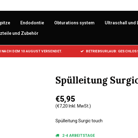
pitze
Endodontie
Obturations system
Ultraschall und 
zteile und Zubehör
 NACH DEM 10 AUGUST VERSENDET.
BETRIEBSURLAUB: GESCHLOSS
Spülleitung Surgi
€5,95
(€7,20 Inkl. MwSt.)
Spülleitung Surgic touch
2-4 ARBEITSTAGE