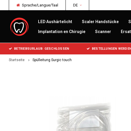
Sprache/Langue/Taal
DE
LED Aushärtelicht
Scaler Handstücke
S
Implantation en Chirugie
Scanner
Ersat
BETRIEBSURLAUB: GESCHLOSSEN
BESTELLUNGEN WERDEN
Startseite
Spülleitung Surgic touch