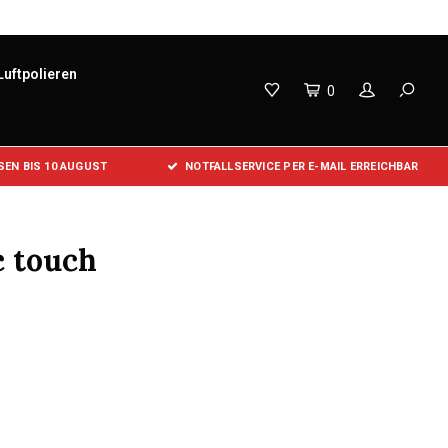
Luftpolieren
0
EN BIS 10 AUGUST
NOTFALLSERVICE PER E-MAIL ERREICHBAR
c touch