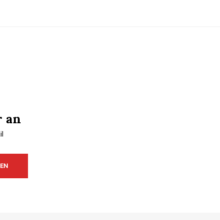
r an
l
REN