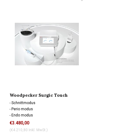
Woodpecker Surgic Touch
- Schnittmodus
- Perio modus
- Endo modus
- Selbstreinigungsmodus
€3.480,00
(€4.210,80 Inkl. MwSt.)