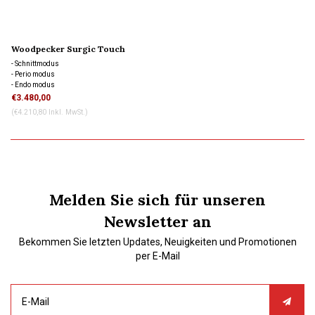
Woodpecker Surgic Touch
- Schnittmodus
- Perio modus
- Endo modus
- Selbstreinigungsmodus
€3.480,00
(€4.210,80 Inkl. MwSt.)
Melden Sie sich für unseren
Newsletter an
Bekommen Sie letzten Updates, Neuigkeiten und Promotionen
per E-Mail