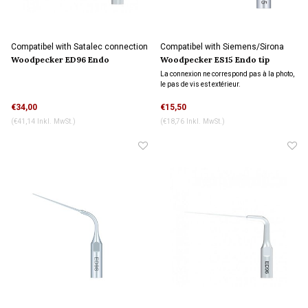
Compatibel with Satalec connection
Compatibel with Siemens/Sirona
connection
Woodpecker ED96 Endo
Woodpecker ES15 Endo tip
ultasoon tip
Wasserkühlung
La connexion ne correspond pas à la photo,
le pas de vis est extérieur.
€34,00
€15,50
(€41,14 Inkl. MwSt.)
(€18,76 Inkl. MwSt.)