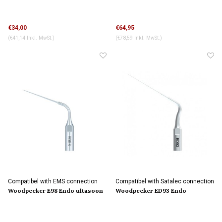
tip
tip
€34,00
€64,95
(€41,14 Inkl. MwSt.)
(€78,59 Inkl. MwSt.)
Compatibel with EMS connection
Compatibel with Satalec connection
Woodpecker E98 Endo ultasoon
Woodpecker ED93 Endo
tip
ultasoon tip