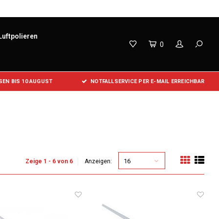
Luftpolieren
0
EN BIS 10 AUGUST
NOTFALLSERVICE PER E-MAIL ERREICHBAR
16
Zeige 1 - 6 von 6
Anzeigen: