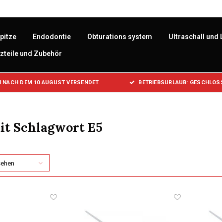
pitze
Endodontie
Obturations system
Ultraschall und 
zteile und Zubehör
 NACH DEM 10 AUGUST VERSENDET.
BETRIEBSURLAUB: GESCHLOSS
it Schlagwort E5
sehen