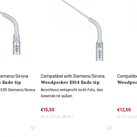
Siemens/Sirona
Compatibel with Siemens/Sirona
Compatibe
 Endo tip
Woodpecker ES14 Endo tip
Woodpeck
connection
Wasserkühlung
Wasserk
 ES5 Siemens/Sirona
Anschluss entspricht nicht Foto, das
Gewinde ist außen.
 nicht Foto, das
€15,50
€12,50
(€18,76 Inkl. MwSt.)
(€15,13 Inkl