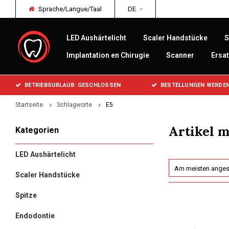
Sprache/Langue/Taal
DE
LED Aushärtelicht
Scaler Handstücke
S
Implantation en Chirugie
Scanner
Ersat
BETRIEBSURLAUB: GESCHLOSSEN
BESTELLUNGEN WERDEN
Startseite
Schlagworte
E5
Artikel m
Kategorien
LED Aushärtelicht
Am meisten ange
Scaler Handstücke
Spitze
Endodontie