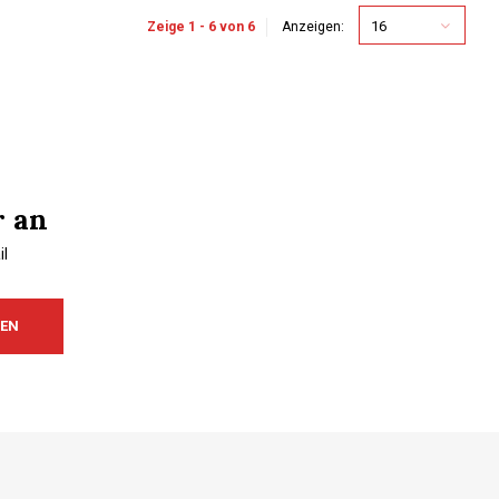
16
Zeige 1 - 6 von 6
Anzeigen:
r an
l
REN