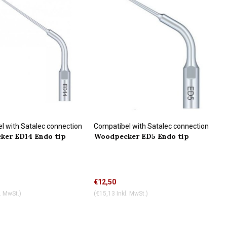
l with Satalec connection
Compatibel with Satalec connection
er ED14 Endo tip
Woodpecker ED5 Endo tip
ühlung
€12,50
. MwSt.)
(€15,13 Inkl. MwSt.)