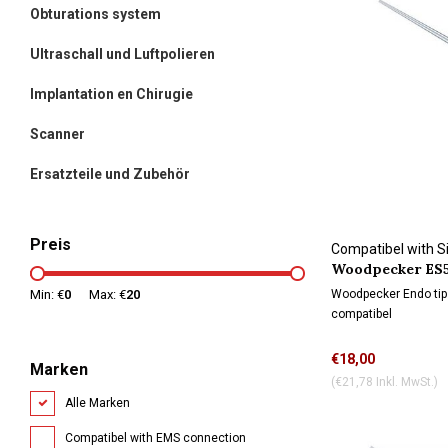
Obturations system
Ultraschall und Luftpolieren
Implantation en Chirugie
Scanner
Ersatzteile und Zubehör
Preis
Compatibel with 
Woodpecker ES5
connection
Woodpecker Endo tip
Min: €
0
Max: €
20
compatibel
Anschluss entspricht
€18,00
Marken
Gewinde ist außen.
(€21,78 Inkl. MwSt.)
Alle Marken
Compatibel with EMS connection