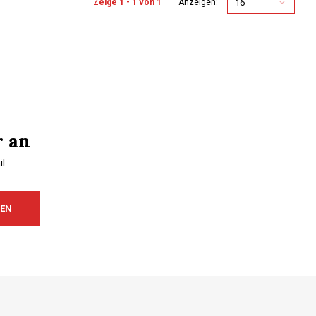
16
Zeige 1 - 1 von 1
Anzeigen:
r an
l
REN