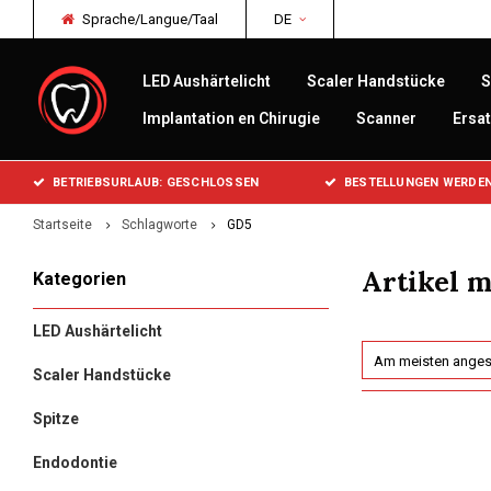
Sprache/Langue/Taal
DE
LED Aushärtelicht
Scaler Handstücke
S
Implantation en Chirugie
Scanner
Ersat
BETRIEBSURLAUB: GESCHLOSSEN
BESTELLUNGEN WERDEN
Startseite
Schlagworte
GD5
Artikel 
Kategorien
LED Aushärtelicht
Am meisten ange
Scaler Handstücke
Spitze
Endodontie