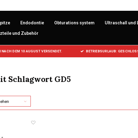
pitze
Endodontie
Obturations system
Ultraschall und 
zteile und Zubehör
 NACH DEM 10 AUGUST VERSENDET.
BETRIEBSURLAUB: GESCHLOSS
mit Schlagwort GD5
sehen