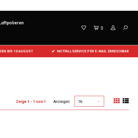
Luftpolieren
0
EN BIS 10 AUGUST
NOTFALLSERVICE PER E-MAIL ERREICHBAR
16
Zeige 1 - 1 von 1
Anzeigen: