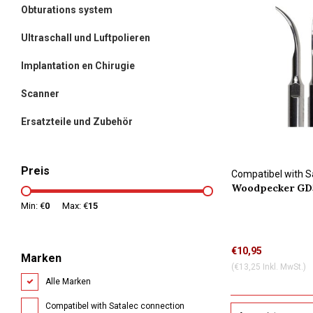
Obturations system
Ultraschall und Luftpolieren
Implantation en Chirugie
Scanner
Ersatzteile und Zubehör
Preis
Compatibel with S
Woodpecker GD5
Min: €
0
Max: €
15
€10,95
Marken
(€13,25 Inkl. MwSt.)
Alle Marken
Compatibel with Satalec connection