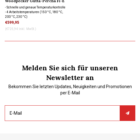
Woodpecker Gutta-Percha Fi-E
Obturation System
- Schnelle und genaue Temperaturkontrolle
- 4 Arbeitstemperaturen (150 °C, 180 °C,
200 °C, 230 °C)
- Enthält Injektionsnadeln und
€599,95
vorgekrümmte Spitzen
(€725,94 Inkl. MwSt.)
- 2 Batterien mit jeweils 4 Stunden
Batterielebensdauer
Melden Sie sich für unseren
Newsletter an
Bekommen Sie letzten Updates, Neuigkeiten und Promotionen
per E-Mail