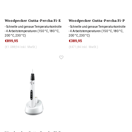
Woodpecker Gutta-Percha Fi-E
Woodpecker Gutta-Percha Fi-P
+ Fi-P Obturation System
Obturation System
- Schnelle und genaue Temperaturkontrolle
- Schnelle und genaue Temperaturkontrolle
- 4 Arbeitstemperaturen (150 °C, 180 °C,
- 4 Arbeitstemperaturen (150 °C, 180 °C,
200 °C, 230 °C)
200 °C, 230 °C)
- Enthält Injektionsnadeln und
- Enthält Injektionsnadeln und
€899,95
€389,95
vorgekrümmte Spitzen
vorgekrümmte Spitzen
(€1.088,94 Inkl. MwSt.)
(€471,84 Inkl. MwSt.)
- 2 Batterien mit jeweils 4 Stunden
- 2 Batterien mit jeweils 4 Stunden
Batterielebensdauer
Batterielebensdauer