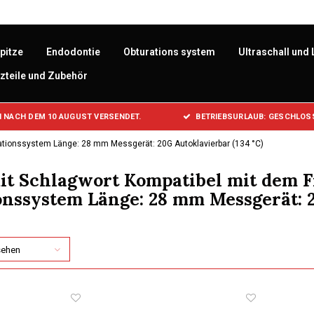
pitze
Endodontie
Obturations system
Ultraschall und 
zteile und Zubehör
 NACH DEM 10 AUGUST VERSENDET.
BETRIEBSURLAUB: GESCHLOSS
ationssystem Länge: 28 mm Messgerät: 20G Autoklavierbar (134 °C)
mit Schlagwort Kompatibel mit dem 
nssystem Länge: 28 mm Messgerät: 2
sehen