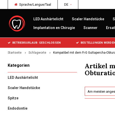
Sprache/Langue/Taal
DE
LED Aushärtelicht
Scaler Handstücke
S
Implantation en Chirugie
Scanner
Ersat
BETRIEBSURLAUB: GESCHLOSSEN
BESTELLUNGEN WERDEN
Startseite
Schlagworte
Kompatibel mit dem Fi-G Guttapercha-Obtur
Artikel 
Kategorien
Obturatio
LED Aushärtelicht
Scaler Handstücke
Am meisten ange
Spitze
Endodontie