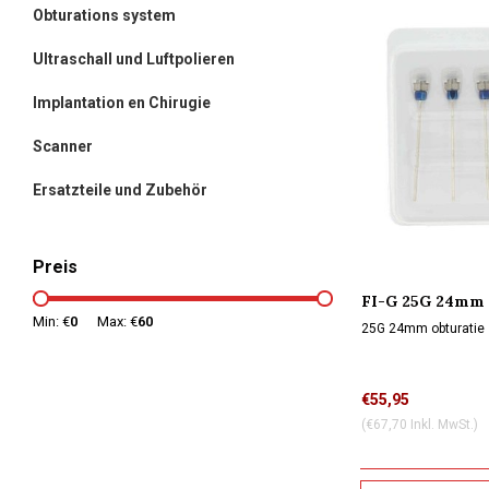
Obturations system
Ultraschall und Luftpolieren
Implantation en Chirugie
Scanner
Ersatzteile und Zubehör
Preis
FI-G 25G 24mm 
Min: €
0
Max: €
60
25G 24mm obturatie
€55,95
(€67,70 Inkl. MwSt.)