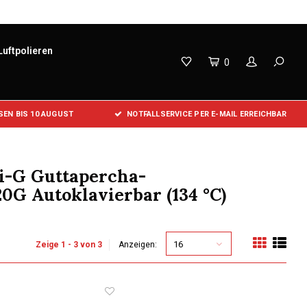
Luftpolieren
0
EN BIS 10 AUGUST
NOTFALLSERVICE PER E-MAIL ERREICHBAR
Fi-G Guttapercha-
0G Autoklavierbar (134 °C)
16
Zeige 1 - 3 von 3
Anzeigen: