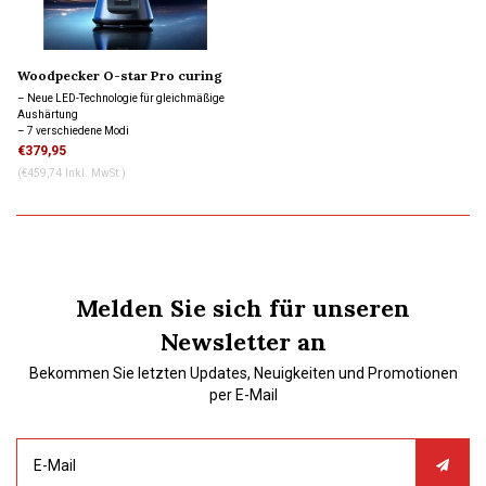
Woodpecker O-star Pro curing
light 1200-3000 Mw/cm2
– Neue LED-Technologie für gleichmäßige
Aushärtung
– 7 verschiedene Modi
– Ladestation mit integriertem
€379,95
Belichtungsmesser
(€459,74 Inkl. MwSt.)
– Bessere Wärmekontrolle
– Leicht und unzerbrechlich
– Inklusive individueller Einweghüllen
Melden Sie sich für unseren
Newsletter an
Bekommen Sie letzten Updates, Neuigkeiten und Promotionen
per E-Mail