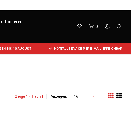
Luftpolieren
0
EN BIS 10 AUGUST
NOTFALLSERVICE PER E-MAIL ERREICHBAR
16
Zeige 1 - 1 von 1
Anzeigen: