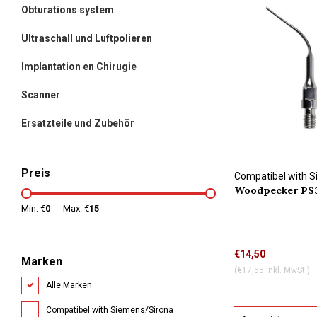
Obturations system
Ultraschall und Luftpolieren
Implantation en Chirugie
Scanner
Ersatzteile und Zubehör
Preis
Compatibel with 
Woodpecker PS3
connection
Min: €
0
Max: €
15
€14,50
Marken
(€17,55 Inkl. MwSt.)
Alle Marken
Compatibel with Siemens/Sirona