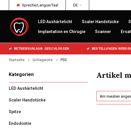
Sprache/Langue/Taal
DE
LED Aushärtelicht
Scaler Handstücke
S
Implantation en Chirugie
Scanner
Ersat
BETRIEBSURLAUB: GESCHLOSSEN
BESTELLUNGEN WERDEN
Startseite
Schlagworte
PS3
Artikel m
Kategorien
LED Aushärtelicht
Am meisten ange
Scaler Handstücke
Spitze
Endodontie