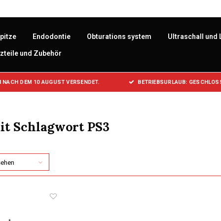
pitze
Endodontie
Obturations system
Ultraschall und 
zteile und Zubehör
 NACH DEM 10 AUGUST VERSENDET.
BETRIEBSURLAUB: GESCHLOSS
it Schlagwort PS3
sehen