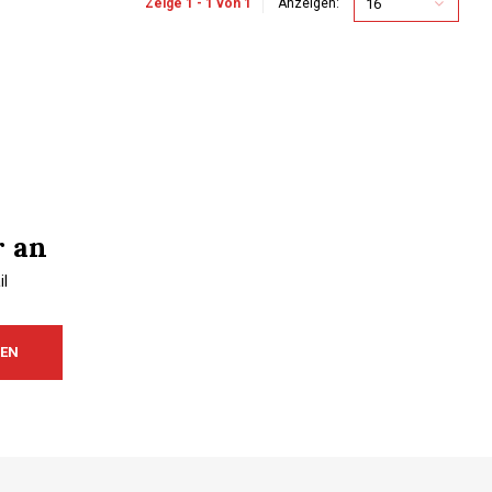
16
Zeige 1 - 1 von 1
Anzeigen:
r an
l
REN