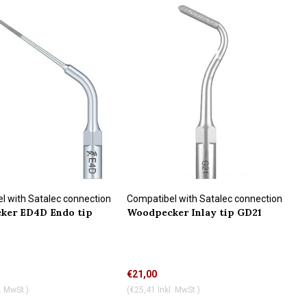
l with Satalec connection
Compatibel with Satalec connection
ker ED4D Endo tip
Woodpecker Inlay tip GD21
€21,00
. MwSt.)
(€25,41 Inkl. MwSt.)