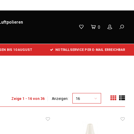
Luftpolieren
0
EN BIS 10 AUGUST
NOTFALLSERVICE PER E-MAIL ERREICHBAR
16
Zeige 1 - 16 von 36
Anzeigen: