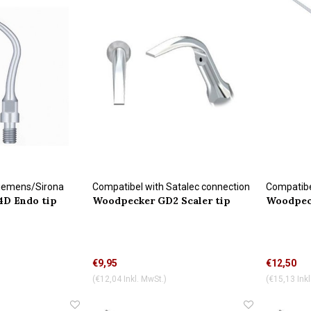
Siemens/Sirona
Compatibel with Satalec connection
Compatibe
D Endo tip
Woodpecker GD2 Scaler tip
Woodpec
€9,95
€12,50
(€12,04 Inkl. MwSt.)
(€15,13 Inkl