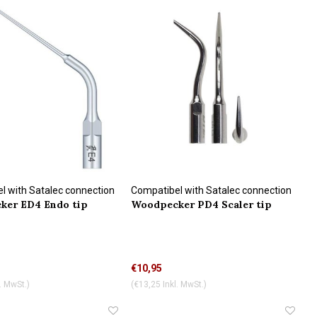
l with Satalec connection
Compatibel with Satalec connection
ker ED4 Endo tip
Woodpecker PD4 Scaler tip
€10,95
. MwSt.)
(€13,25 Inkl. MwSt.)