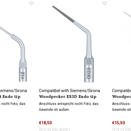
Siemens/Sirona
Compatibel with Siemens/Sirona
Compatibe
 Endo tip
Woodpecker ES3D Endo tip
Woodpeck
connection
connectio
Wasserkühlung
Wasserk
 nicht Foto, das
Anschluss entspricht nicht Foto, das
Anschluss e
Gewinde ist außen.
Gewinde ist
€18,50
€15,50
(€22,39 Inkl. MwSt.)
(€18,76 Inkl