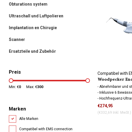
Obturations system
Ultraschall und Luftpolieren
Implantation en Chirugie
Scanner
Ersatzteile und Zubehör
Preis
Compatibel with 
Woodpecker Endo
endo Aktivator
- Abnehmbarer und ste
Min: €
0
Max: €
300
- Inklusive 6 Bewäss
- Hochfrequenz-Ultra
€274,95
Marken
(€332,69 Inkl. MwSt.)
Alle Marken
Compatibel with EMS connection