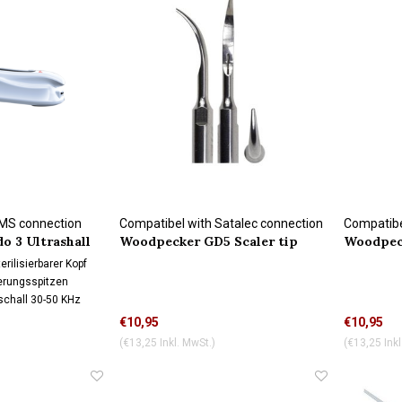
EMS connection
Compatibel with Satalec connection
Compatibe
 3 Ultrashall
Woodpecker GD5 Scaler tip
Woodpeck
rilisierbarer Kopf
erungsspitzen
schall 30-50 KHz
€10,95
€10,95
(€13,25 Inkl. MwSt.)
(€13,25 Inkl