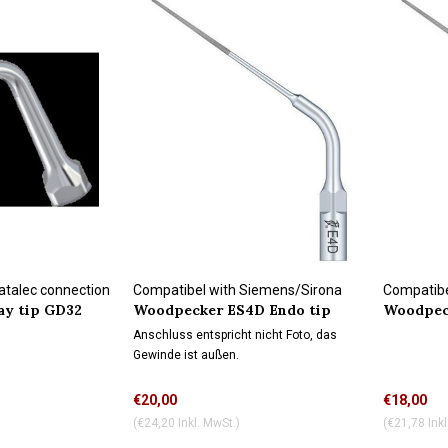
atalec connection
Compatibel with Siemens/Sirona
Compatibe
ay tip GD32
Woodpecker ES4D Endo tip
Woodpec
connection
Anschluss entspricht nicht Foto, das
Gewinde ist außen.
€20,00
€18,00
(€24,20 Inkl. MwSt.)
(€21,78 Inkl