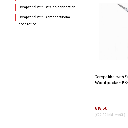
Compatibel with Satalec connection
Compatibel with Siemens/Sirona
connection
Compatibel with 
Woodpecker PS4
connection
€18,50
(€22,39 Inkl. MwSt.)