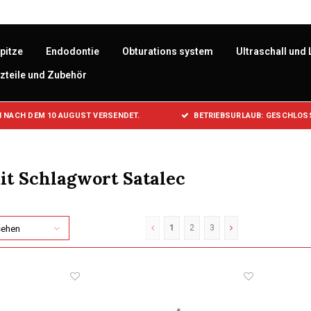
pitze
Endodontie
Obturations system
Ultraschall und 
zteile und Zubehör
 NACH DEM 10 AUGUST VERSENDET.
BETRIEBSURLAUB: GESCHLOSS
it Schlagwort Satalec
1
2
3
sehen