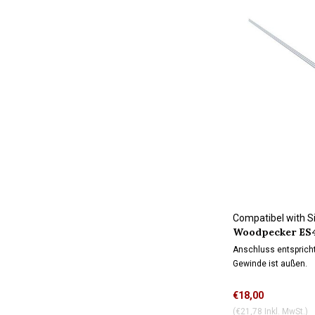
Compatibel with 
Woodpecker ES4
connection
Anschluss entspricht
Gewinde ist außen.
€18,00
(€21,78 Inkl. MwSt.)