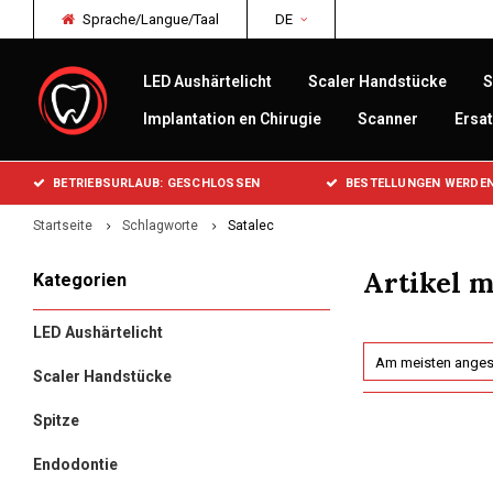
Sprache/Langue/Taal
DE
LED Aushärtelicht
Scaler Handstücke
S
Implantation en Chirugie
Scanner
Ersat
BETRIEBSURLAUB: GESCHLOSSEN
BESTELLUNGEN WERDEN
Startseite
Schlagworte
Satalec
Artikel m
Kategorien
LED Aushärtelicht
Am meisten ange
Scaler Handstücke
Spitze
Endodontie