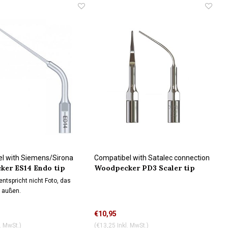
l with Siemens/Sirona
Compatibel with Satalec connection
er ES14 Endo tip
Woodpecker PD3 Scaler tip
n
ühlung
ntspricht nicht Foto, das
 außen.
€10,95
. MwSt.)
(€13,25 Inkl. MwSt.)