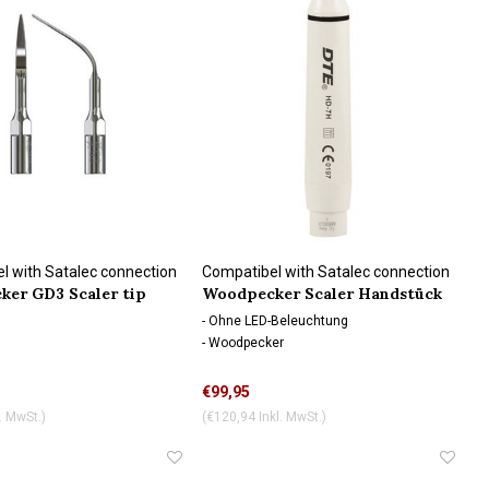
l with Satalec connection
Compatibel with Satalec connection
er GD3 Scaler tip
Woodpecker Scaler Handstück
HD-7H
- Ohne LED-Beleuchtung
- Woodpecker
€99,95
. MwSt.)
(€120,94 Inkl. MwSt.)