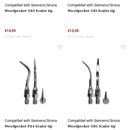
Compatibel with Siemens/Sirona
Compatibel with Siemens/Sirona
connection
connection
Woodpecker GS3 Scaler tip
Woodpecker GS1 Scaler tip
€14,95
€12,50
(€18,09 Inkl. MwSt.)
(€15,13 Inkl. MwSt.)
Compatibel with Siemens/Sirona
Compatibel with Siemens/Sirona
connection
connection
Woodpecker PS4 Scaler tip
Woodpecker GS5 Scaler tip