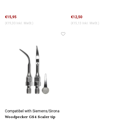
€15,95
€12,50
(€19,30 Inkl. MwSt.)
(€15,13 Inkl. MwSt.)
Compatibel with Siemens/Sirona
connection
Woodpecker GS4 Scaler tip