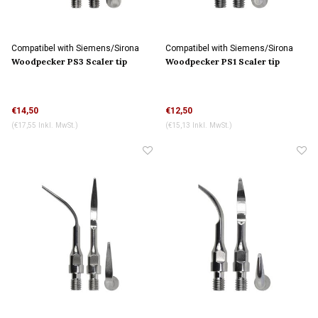
Compatibel with Siemens/Sirona
Compatibel with Siemens/Sirona
connection
connection
Woodpecker PS3 Scaler tip
Woodpecker PS1 Scaler tip
€14,50
€12,50
(€17,55 Inkl. MwSt.)
(€15,13 Inkl. MwSt.)