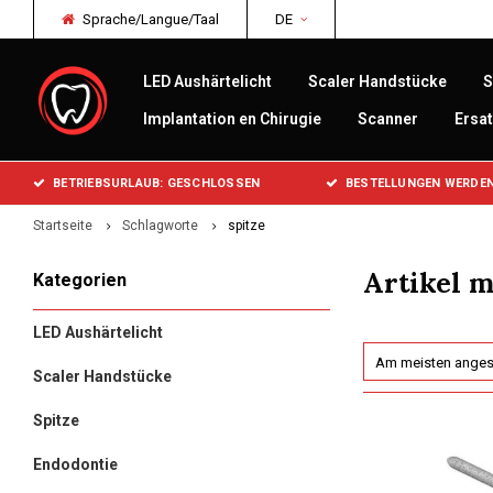
Sprache/Langue/Taal
DE
LED Aushärtelicht
Scaler Handstücke
S
Implantation en Chirugie
Scanner
Ersat
BETRIEBSURLAUB: GESCHLOSSEN
BESTELLUNGEN WERDEN
Startseite
Schlagworte
spitze
Artikel m
Kategorien
LED Aushärtelicht
Am meisten ange
Scaler Handstücke
Spitze
Endodontie