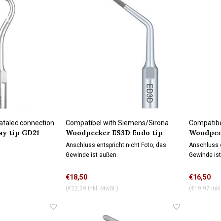
atalec connection
Compatibel with Siemens/Sirona
Compatibe
ay tip GD21
Woodpecker ES3D Endo tip
Woodpeck
connection
connectio
Wasserkühlung
Wasserk
Anschluss entspricht nicht Foto, das
Anschluss e
Gewinde ist außen.
Gewinde ist
€18,50
€16,50
(€22,39 Inkl. MwSt.)
(€19,97 Inkl