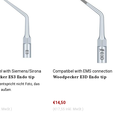
l with Siemens/Sirona
Compatibel with EMS connection
er ES3 Endo tip
Woodpecker E3D Endo tip
n
ühlung
Wasserkühlung
ntspricht nicht Foto, das
 außen.
€14,50
. MwSt.)
(€17,55 Inkl. MwSt.)