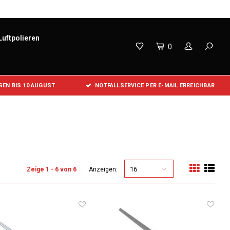
Luftpolieren
0
EN BIS 10 AUGUST
NOTFALLSERVICE PER E-MAIL ERREICHBAR
16
Zeige 1 - 6 von 6
Anzeigen: