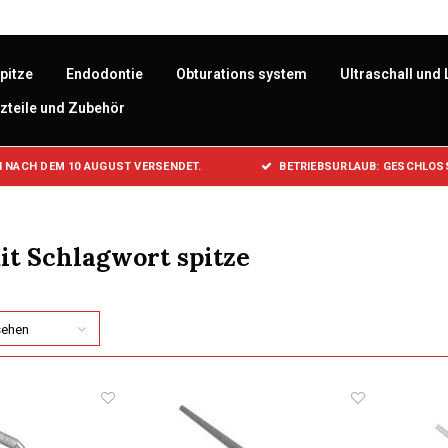
pitze
Endodontie
Obturations system
Ultraschall und 
zteile und Zubehör
 NACH DEM 10 AUGUST VERSENDET.
BETRIEBSURLAUB: GESCHLOSS
it Schlagwort spitze
sehen