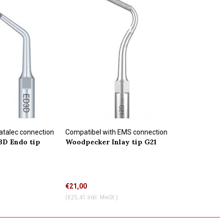
atalec connection
Compatibel with EMS connection
D Endo tip
Woodpecker Inlay tip G21
€21,00
(€25,41 Inkl. MwSt.)