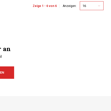
16
Zeige 1 - 6 von 6
Anzeigen:
r an
l
REN