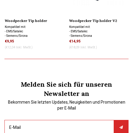
Woodpecker Tip holder
Woodpecker Tip holder V2
standard
Kompatibel mit:
Kompatibel mit:
- EMS/Satalec
- EMS/Satalec
- Siemens/Sirona
- Siemens/Sirona
- Kavo/NSK
- Kavo/NSK
€9,95
€14,95
(€12,04 Inkl. MwSt.)
(€18,09 Inkl. MwSt.)
Melden Sie sich für unseren
Newsletter an
Bekommen Sie letzten Updates, Neuigkeiten und Promotionen
per E-Mail