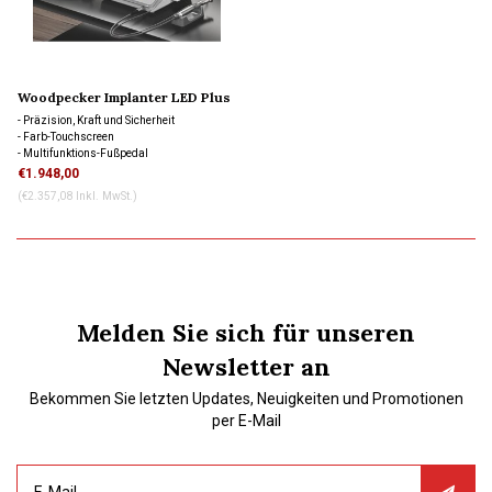
Woodpecker Implanter LED Plus
- Präzision, Kraft und Sicherheit
- Farb-Touchscreen
- Multifunktions-Fußpedal
- Perfekte Balance
€1.948,00
(€2.357,08 Inkl. MwSt.)
Melden Sie sich für unseren
Newsletter an
Bekommen Sie letzten Updates, Neuigkeiten und Promotionen
per E-Mail