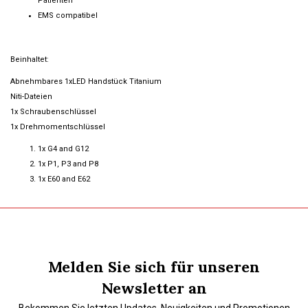
Patienten
EMS compatibel
Beinhaltet:
Abnehmbares 1xLED Handstück Titanium
Niti-Dateien
1x Schraubenschlüssel
1x Drehmomentschlüssel
1x G4 and G12
1x P1, P3 and P8
1x E60 and E62
Melden Sie sich für unseren
Newsletter an
Bekommen Sie letzten Updates, Neuigkeiten und Promotionen