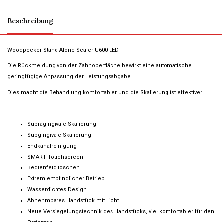
Beschreibung
Woodpecker Stand Alone Scaler U600 LED
Die Rückmeldung von der Zahnoberfläche bewirkt eine automatische
geringfügige Anpassung der Leistungsabgabe.
Dies macht die Behandlung komfortabler und die Skalierung ist effektiver.
Supragingivale Skalierung
Subgingivale Skalierung
Endkanalreinigung
SMART Touchscreen
Bedienfeld löschen
Extrem empfindlicher Betrieb
Wasserdichtes Design
Abnehmbares Handstück mit Licht
Neue Versiegelungstechnik des Handstücks, viel komfortabler für den