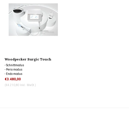
Woodpecker Surgic Touch
- Schnittmodus
- Perio modus
- Endo modus
- Selbstreinigungsmodus
€3.480,00
(€4.210,80 Inkl. MwSt.)