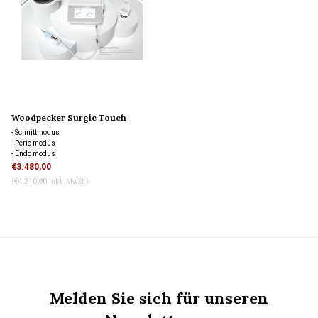
Woodpecker Surgic Touch
- Schnittmodus
- Perio modus
- Endo modus
- Selbstreinigungsmodus
€3.480,00
(€4.210,80 Inkl. MwSt.)
Melden Sie sich für unseren