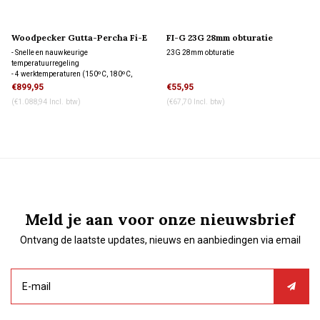
Woodpecker Gutta-Percha Fi-E
FI-G 23G 28mm obturatie
+ Fi-P Obturation System
- Snelle en nauwkeurige
23G 28mm obturatie
temperatuurregeling
- 4 werktemperaturen (150ºC, 180ºC,
200ºC, 230ºC)
€899,95
€55,95
- Inclusief injectienaalden en voorgebogen
(€1.088,94 Incl. btw)
(€67,70 Incl. btw)
tips
- 2 batterijen van elk 4 uur batterijduur
Meld je aan voor onze nieuwsbrief
Ontvang de laatste updates, nieuws en aanbiedingen via email