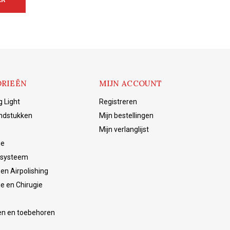
RIEËN
MIJN ACCOUNT
g Light
Registreren
ndstukken
Mijn bestellingen
Mijn verlanglijst
ie
 systeem
en Airpolishing
ie en Chirugie
en en toebehoren