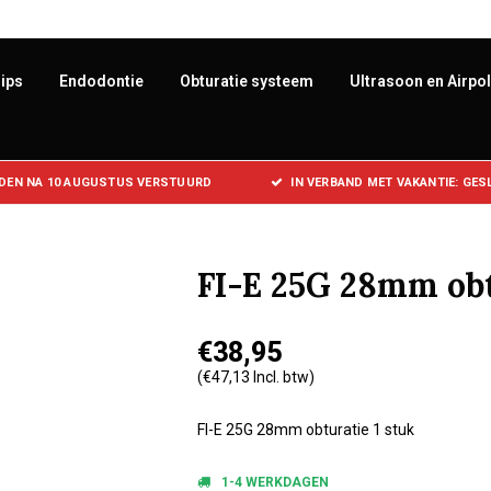
ips
Endodontie
Obturatie systeem
Ultrasoon en Airpo
DEN NA 10 AUGUSTUS VERSTUURD
IN VERBAND MET VAKANTIE: GE
FI-E 25G 28mm obt
€38,95
(€47,13 Incl. btw)
FI-E 25G 28mm obturatie 1 stuk
1-4 WERKDAGEN