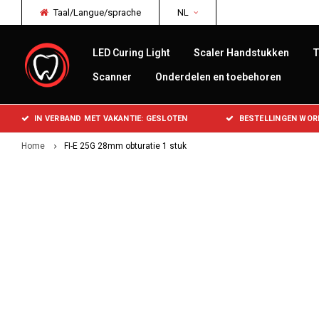
Taal/Langue/sprache
NL
LED Curing Light
Scaler Handstukken
T
Scanner
Onderdelen en toebehoren
IN VERBAND MET VAKANTIE: GESLOTEN
BESTELLINGEN WOR
Home
FI-E 25G 28mm obturatie 1 stuk