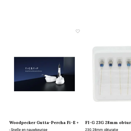
Woodpecker Gutta-Percha Fi-E +
FI-G 23G 28mm obtur
Fi-P Obturation System
- Snelle en nauwkeurige
23G 28mm obturatie