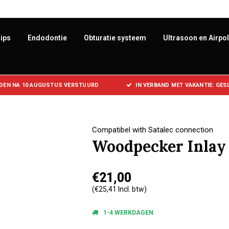
ips
Endodontie
Obturatie systeem
Ultrasoon en Airpo
DEN NA 10 AUGUSTUS VERSTUURD
IN VERBAND MET VAKANTIE: GE
Compatibel with Satalec connection
Woodpecker Inlay
€21,00
(€25,41 Incl. btw)
1-4 WERKDAGEN