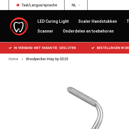
Taal/Langue/sprache
NL
LED Curing Light
Scaler Handstukken
T
Scanner
Onderdelen en toebehoren
IN VERBAND MET VAKANTIE: GESLOTEN
BESTELLINGEN WOR
Home
Woodpecker Inlay tip GD20