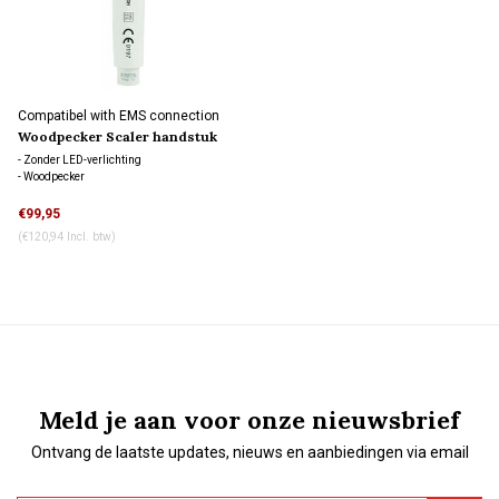
Compatibel with EMS connection
Woodpecker Scaler handstuk
HW-3H
- Zonder LED-verlichting
- Woodpecker
€99,95
(€120,94 Incl. btw)
Meld je aan voor onze nieuwsbrief
Ontvang de laatste updates, nieuws en aanbiedingen via email