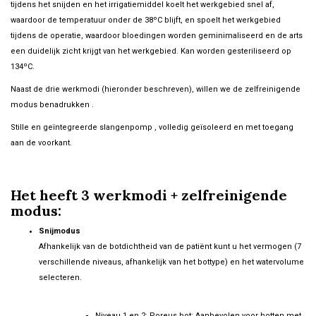
tijdens het snijden en het irrigatiemiddel koelt het werkgebied snel af,
waardoor de temperatuur onder de 38ºC blijft, en spoelt het werkgebied
tijdens de operatie, waardoor bloedingen worden geminimaliseerd en de arts
een duidelijk zicht krijgt van het werkgebied. Kan worden gesteriliseerd op
134ºC.
Naast de drie werkmodi (hieronder beschreven), willen we de zelfreinigende
modus benadrukken .
Stille en geïntegreerde slangenpomp , volledig geïsoleerd en met toegang
aan de voorkant.
Het heeft 3 werkmodi + zelfreinigende
modus:
Snijmodus
Afhankelijk van de botdichtheid van de patiënt kunt u het vermogen (7
verschillende niveaus, afhankelijk van het bottype) en het watervolume
selecteren.
Niveau 1 en 2: Poreus bot: Aanbevolen voor botten met