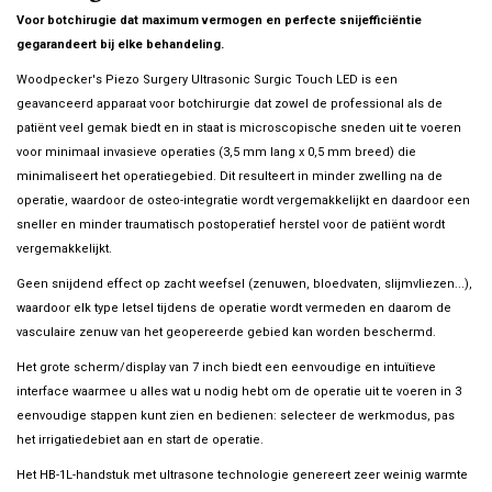
Voor botchirugie dat maximum vermogen en perfecte snijefficiëntie
gegarandeert bij elke behandeling.
Woodpecker's Piezo Surgery Ultrasonic Surgic Touch LED is een
geavanceerd apparaat voor botchirurgie dat zowel de professional als de
patiënt veel gemak biedt en in staat is microscopische sneden uit te voeren
voor minimaal invasieve operaties (3,5 mm lang x 0,5 mm breed) die
minimaliseert het operatiegebied. Dit resulteert in minder zwelling na de
operatie, waardoor de osteo-integratie wordt vergemakkelijkt en daardoor een
sneller en minder traumatisch postoperatief herstel voor de patiënt wordt
vergemakkelijkt.
Geen snijdend effect op zacht weefsel (zenuwen, bloedvaten, slijmvliezen...),
waardoor elk type letsel tijdens de operatie wordt vermeden en daarom de
vasculaire zenuw van het geopereerde gebied kan worden beschermd.
Het grote scherm/display van 7 inch biedt een eenvoudige en intuïtieve
interface waarmee u alles wat u nodig hebt om de operatie uit te voeren in 3
eenvoudige stappen kunt zien en bedienen: selecteer de werkmodus, pas
het irrigatiedebiet aan en start de operatie.
Het HB-1L-handstuk met ultrasone technologie genereert zeer weinig warmte