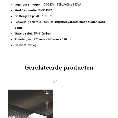
Ingangsvermogen:
100-240V~ 50Hz/60Hz 150VA
Werkfrequentie:
24-36 KHZ
Golflengte tip:
20 – 100 µm
Eenvoudig aan te sluiten, stil
irrigatiesysteem met peristaltische
pomp
Waterdebiet:
25~110ml/m
Afmetingen:
276 mm x 267 mm x 110 mm
Gewicht:
2,8 kg
Gerelateerde producten