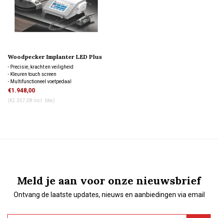
Woodpecker Implanter LED Plus
- Precisie, kracht en veiligheid
- Kleuren touch screen
- Multifunctioneel voetpedaal
- Perfecte balans
€1.948,00
(€2.357,08 Incl. btw)
Meld je aan voor onze nieuwsbrief
Ontvang de laatste updates, nieuws en aanbiedingen via email