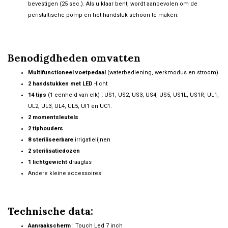
bevestigen (25 sec.). Als u klaar bent, wordt aanbevolen om de
peristaltische pomp en het handstuk schoon te maken.
Benodigdheden omvatten
Multifunctioneel voetpedaal
(waterbediening, werkmodus en stroom)
2 handstukken met LED
-licht
14 tips
(1 eenheid van elk)
:
US1, US2, US3, US4, US5, US1L, US1R, UL1,
UL2, UL3, UL4, UL5, UI1 en UC1.
2 momentsleutels
2 tiphouders
8 steriliseerbare
irrigatielijnen
2 sterilisatiedozen
1 lichtgewicht
draagtas
Andere kleine accessoires
Technische data:
Aanraakscherm
: Touch Led 7 inch