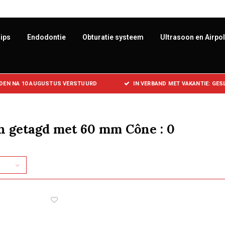
ips
Endodontie
Obturatie systeem
Ultrasoon en Airpo
DEN NA 10 AUGUSTUS VERSTUURD
IN VERBAND MET VAKANTIE: GE
n getagd met 60 mm Cône : 0