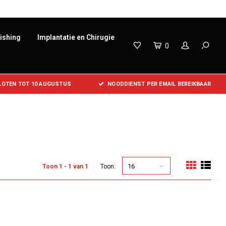
lishing
Implantatie en Chirugie
0
SLOTEN TOT 10 AUGUSTUS
NOODDIENST PER EMAIL BEREIKBAAR
16
Toon 1 - 1 van 1
Toon: