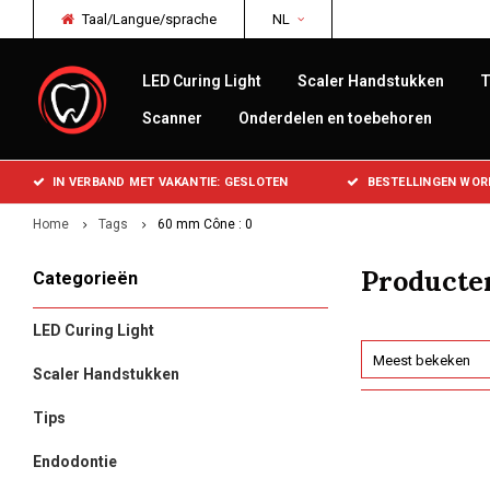
Taal/Langue/sprache
NL
LED Curing Light
Scaler Handstukken
T
Scanner
Onderdelen en toebehoren
IN VERBAND MET VAKANTIE: GESLOTEN
BESTELLINGEN WOR
Home
Tags
60 mm Cône : 0
Producte
Categorieën
LED Curing Light
Meest bekeken
Scaler Handstukken
Tips
Endodontie