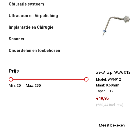
Obturatie systeem
Ultrasoon en Airpolishing
Implantatie en Chirugie
Scanner
Onderdelen en toebehoren
Prijs
Fi-P tip WP601
Model: WP6012
Maat: 0.60mm
Min: €
0
Max: €
50
Taper: 0.12
Autoclaveerbaar (134
€49,95
(€60,44 Incl. btw)
Meest bekeken