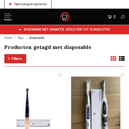
Taal/Langue/sprache
0
MENU
IN VERBAND MET VAKANTIE: GESLOTEN TOT 10 AUGUSTUS
Home
Tags
disposable
Producten getagd met disposable
Filters