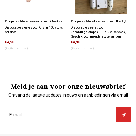
Disposable sleeves voor O-star
Disposable sleeves voor Iled /
100x
B-cure / LED-H 100x
Disposable sleeves voor O-star 100 stuks
Disposable sleeves voor
per doos,
uithardingslampen 100 stuks per doos,
Geschikt voor meerdere type lampen
waaronder Valo.
€4,95
€4,95
(€5,99 Incl. btw)
(€5,99 Incl. btw)
Meld je aan voor onze nieuwsbrief
Ontvang de laatste updates, nieuws en aanbiedingen via email