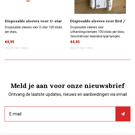
Disposable sleeves voor O-star
Disposable sleeves voor Iled /
100x
B-cure / LED-H 100x
Disposable sleeves voor O-star 100 stuks
Disposable sleeves voor
per doos,
uithardingslampen 100 stuks per doos,
Geschikt voor meerdere type lampen
waaronder Valo.
€4,95
€4,95
(€5,99 Incl. btw)
(€5,99 Incl. btw)
Meld je aan voor onze nieuwsbrief
Ontvang de laatste updates, nieuws en aanbiedingen via email