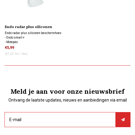
Endo radar plus siliconen
beschermhoes
Endo radar plus siliconen beschermhoes
- Endo smart +
- Motopex
- AI-motor
€5,99
(€7,25 Incl. btw)
Meld je aan voor onze nieuwsbrief
Ontvang de laatste updates, nieuws en aanbiedingen via email