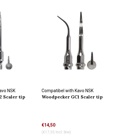
Kavo NSK
Compatibel with Kavo NSK
 Scaler tip
Woodpecker GC1 Scaler tip
connection
€14,50
(€17,55 Incl. btw)