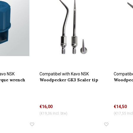
Kavo NSK
Compatibel with Kavo NSK
Compatibe
rque wrench
Woodpecker GK3 Scaler tip
Woodpeck
connection
connectio
€16,00
€14,50
(€19,36 Incl. btw)
(€17,55 Incl