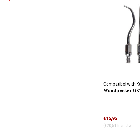
Compatibel with 
Woodpecker GK1
connection
€16,95
(€20,51 Incl. btw)