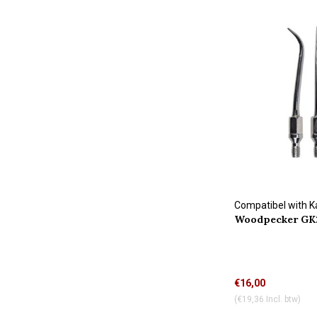
Compatibel with 
Woodpecker GK2
connection
€16,00
(€19,36 Incl. btw)