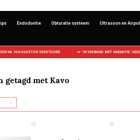
ips
Endodontie
Obturatie systeem
Ultrasoon en Airpo
DEN NA 10 AUGUSTUS VERSTUURD
IN VERBAND MET VAKANTIE: GE
n getagd met Kavo