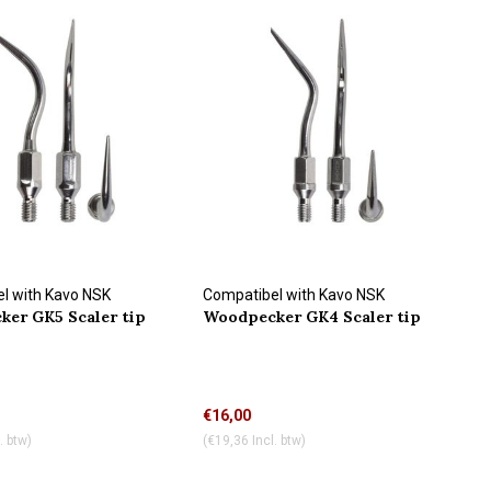
l with Kavo NSK
Compatibel with Kavo NSK
er GK5 Scaler tip
Woodpecker GK4 Scaler tip
n
connection
€16,00
. btw)
(€19,36 Incl. btw)