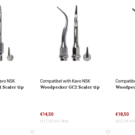
Kavo NSK
Compatibel with Kavo NSK
Compatibe
 Scaler tip
Woodpecker GC2 Scaler tip
Woodpeck
connection
connectio
€14,50
€18,50
(€17,55 Incl. btw)
(€22,39 Incl