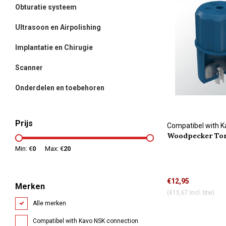
Obturatie systeem
Ultrasoon en Airpolishing
Implantatie en Chirugie
Scanner
Onderdelen en toebehoren
Prijs
Compatibel with 
Woodpecker To
connection
met slot
Min: €
0
Max: €
20
€12,95
Merken
(€15,67 Incl. btw)
Alle merken
Compatibel with Kavo NSK connection