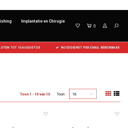
lishing
Implantatie en Chirugie
0
SLOTEN TOT 10 AUGUSTUS
NOODDIENST PER EMAIL BEREIKBAAR
16
Toon 1 - 10 van 10
Toon: