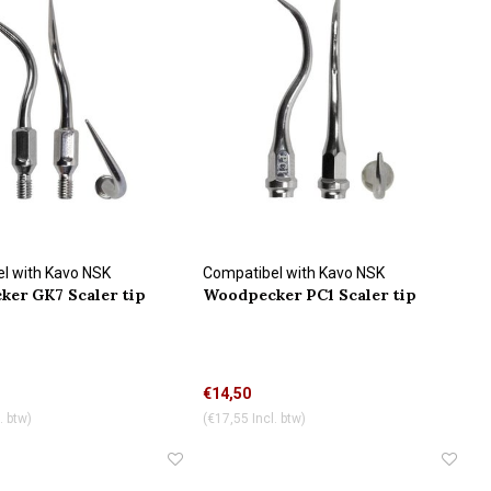
l with Kavo NSK
Compatibel with Kavo NSK
er GK7 Scaler tip
Woodpecker PC1 Scaler tip
n
connection
€14,50
. btw)
(€17,55 Incl. btw)