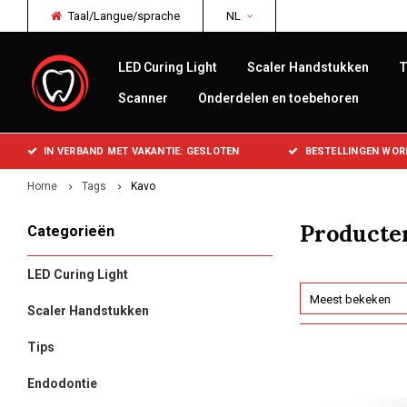
Taal/Langue/sprache
NL
LED Curing Light
Scaler Handstukken
T
Scanner
Onderdelen en toebehoren
IN VERBAND MET VAKANTIE: GESLOTEN
BESTELLINGEN WOR
Home
Tags
Kavo
Producte
Categorieën
LED Curing Light
Meest bekeken
Scaler Handstukken
Tips
Endodontie