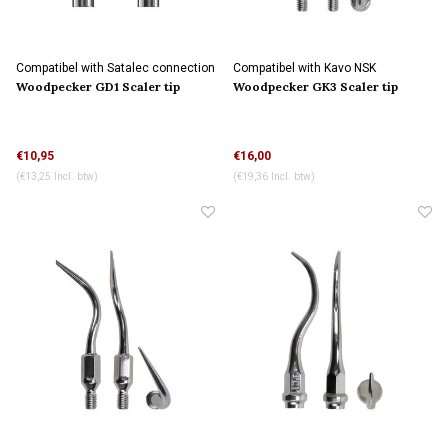
Compatibel with Satalec connection
Compatibel with Kavo NSK
connection
Woodpecker GD1 Scaler tip
Woodpecker GK3 Scaler tip
€10,95
€16,00
(€13,25 Incl. btw)
(€19,36 Incl. btw)