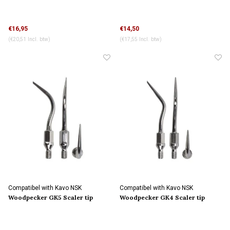
€16,95
€14,50
(€20,51 Incl. btw)
(€17,55 Incl. btw)
Compatibel with Kavo NSK
Compatibel with Kavo NSK
connection
connection
Woodpecker GK5 Scaler tip
Woodpecker GK4 Scaler tip