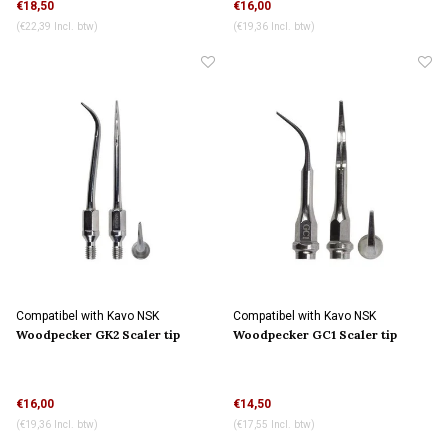
€18,50
€16,00
(€22,39 Incl. btw)
(€19,36 Incl. btw)
Compatibel with Kavo NSK
Compatibel with Kavo NSK
connection
connection
Woodpecker GK2 Scaler tip
Woodpecker GC1 Scaler tip
€16,00
€14,50
(€19,36 Incl. btw)
(€17,55 Incl. btw)