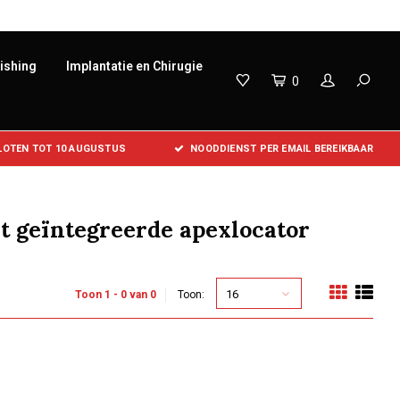
lishing
Implantatie en Chirugie
0
SLOTEN TOT 10 AUGUSTUS
NOODDIENST PER EMAIL BEREIKBAAR
 geïntegreerde apexlocator
16
Toon 1 - 0 van 0
Toon: