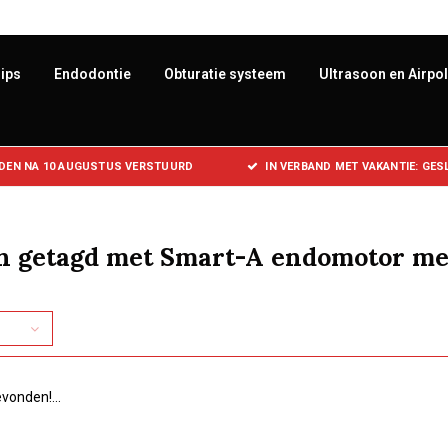
ips
Endodontie
Obturatie systeem
Ultrasoon en Airpo
DEN NA 10 AUGUSTUS VERSTUURD
IN VERBAND MET VAKANTIE: GE
n getagd met Smart-A endomotor met
vonden!...