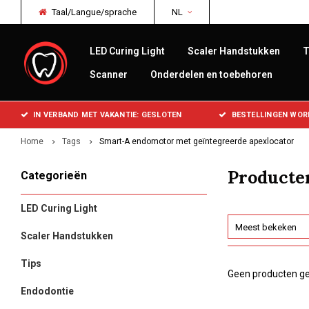
Taal/Langue/sprache
NL
LED Curing Light
Scaler Handstukken
T
Scanner
Onderdelen en toebehoren
IN VERBAND MET VAKANTIE: GESLOTEN
BESTELLINGEN WOR
Home
Tags
Smart-A endomotor met geïntegreerde apexlocator
Producte
Categorieën
LED Curing Light
Meest bekeken
Scaler Handstukken
Tips
Geen producten ge
Endodontie