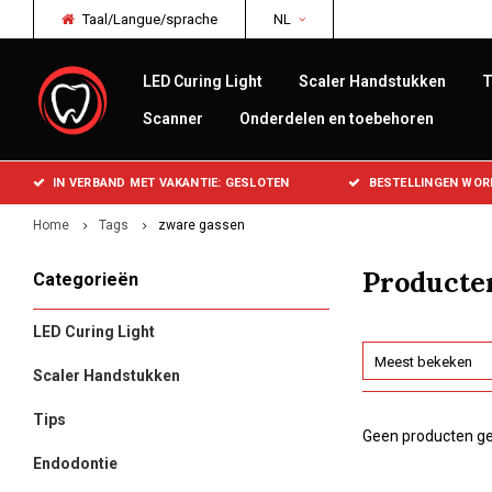
Taal/Langue/sprache
NL
LED Curing Light
Scaler Handstukken
T
Scanner
Onderdelen en toebehoren
IN VERBAND MET VAKANTIE: GESLOTEN
BESTELLINGEN WOR
Home
Tags
zware gassen
Producte
Categorieën
LED Curing Light
Meest bekeken
Scaler Handstukken
Tips
Geen producten ge
Endodontie