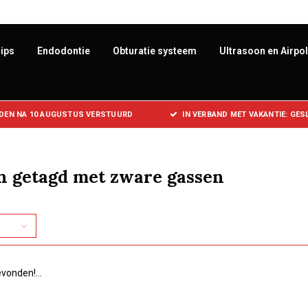
ips
Endodontie
Obturatie systeem
Ultrasoon en Airpo
DEN NA 10 AUGUSTUS VERSTUURD
IN VERBAND MET VAKANTIE: GE
n getagd met zware gassen
vonden!...