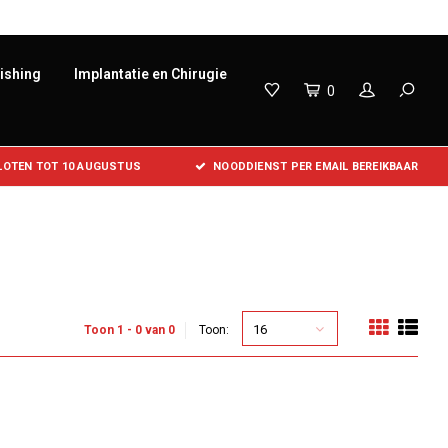
lishing
Implantatie en Chirugie
0
SLOTEN TOT 10 AUGUSTUS
NOODDIENST PER EMAIL BEREIKBAAR
16
Toon 1 - 0 van 0
Toon: