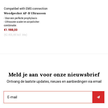
Compatibel with EMS connection
Woodpecker AP-B Ultrasoon
scaler en Air polisher
- Voor een perfecte prophylaxis
- Ultrasone scaler en airpolisher
combinatie
- Inclusief Bicarbonaat en glycine poeders
€1.988,00
- Compleet met tips en accessoires
(€2.405,48 Incl. btw)
Meld je aan voor onze nieuwsbrief
Ontvang de laatste updates, nieuws en aanbiedingen via email