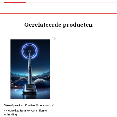
Gerelateerde producten
Woodpecker O-star Pro curing
light 1200-3000 Mw/cm2
- Nieuwe Led techniek voor uniforme
uitharding