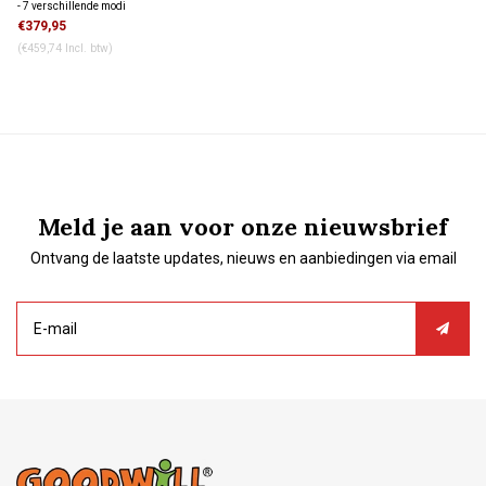
- 7 verschillende modi
- Oplaadstation met ingebouwde lichtmeter
€379,95
- Betere hitte controle
(€459,74 Incl. btw)
- Compleet LED spectrum 385 to 515nm
- Lichtgewicht en onbreekbaar
- Inclusief disposable sleeves op maat
Meld je aan voor onze nieuwsbrief
Ontvang de laatste updates, nieuws en aanbiedingen via email