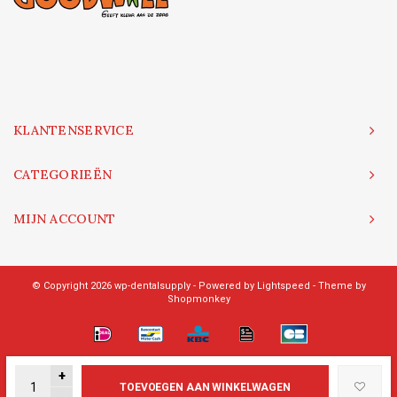
KLANTENSERVICE
CATEGORIEËN
MIJN ACCOUNT
© Copyright 2026 wp-dentalsupply - Powered by
Lightspeed
- Theme by
Shopmonkey
+
TOEVOEGEN AAN WINKELWAGEN