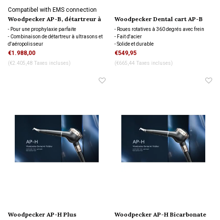
Compatibel with EMS connection
Woodpecker AP-B, détartreur à
Woodpecker Dental cart AP-B
ultrasons et polisseuse à air
- Pour une prophylaxie parfaite
- Roues rotatives à 360 degrés avec frein
- Combinaison de détartreur à ultrasons et
- Fait d'acier
d'aéropolisseur
- Solide et durable
- Comprend des poudres de bicarbonate et
€1.988,00
€549,95
de glycine
(€2.405,48 Taxes incluses)
(€665,44 Taxes incluses)
- Complet avec conseils et accessoires
Woodpecker AP-H Plus
Woodpecker AP-H Bicarbonate