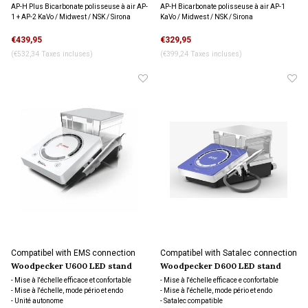
Bicarbonate polisseuse à air
airpolisher AP-1
AP-H Plus Bicarbonate polisseuse à air AP-
AP-H Bicarbonate polisseuse à air AP-1
1 + AP-2 KaVo / Midwest / NSK / Sirona
KaVo / Midwest / NSK / Sirona
€439,95
€329,95
(€532,34 Taxes incluses)
(€399,24 Taxes incluses)
Compatibel with EMS connection
Compatibel with Satalec connection
Woodpecker U600 LED stand
Woodpecker D600 LED stand
alone scaler
alone scaler
- Mise à l'échelle efficace et confortable
- Mise à l'échelle efficace e confortable
- Mise à l'échelle, mode pério et endo
- Mise à l'échelle, mode pério et endo
- Unité autonome
- Satalec compatible