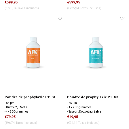
- Unité autonome
€599,95
€599,95
(€725,94 Taxes incluses)
(€725,94 Taxes incluses)
Poudre de prophylaxie PT-S1
Poudre de prophylaxie PT-S3
/SUP/ Fast, 4 pack 300 gram
/SUP/ Gentle, 200 gram
- 65 µm
- 65 µm
- Dureté 2,5 Mohs
- 1 x 200 grammes
- 4x 300 grammes
- Saveur : Doux et agréable
- Saveur : Citron vert
- Supragingival
€79,95
€19,95
- Supragingival
(€96,74 Taxes incluses)
(€24,14 Taxes incluses)