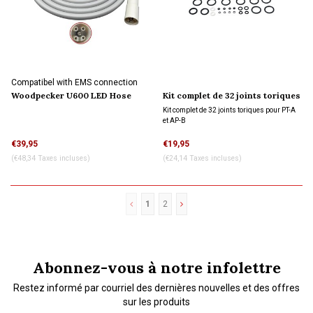
Compatibel with EMS connection
Woodpecker U600 LED Hose
Kit complet de 32 joints toriques
replacement
pour PT-A et AP-B Woodpecker
Kit complet de 32 joints toriques pour PT-A
et AP-B
€39,95
€19,95
(€48,34 Taxes incluses)
(€24,14 Taxes incluses)
1
2
Abonnez-vous à notre infolettre
Restez informé par courriel des dernières nouvelles et des offres
sur les produits