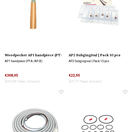
Woodpecker AP1 handpiece (PT-
AP2 Subgingival | Pack 10 pcs
A /AP-B)
AP1 handpiece (PT-A /AP-B)
AP2 Subgingival | Pack 10 pcs
€308,95
€22,95
(€373,83 Taxes incluses)
(€27,77 Taxes incluses)