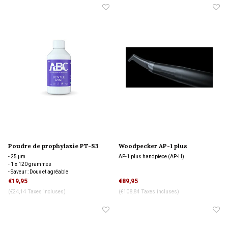
Poudre de prophylaxie PT-S3
Woodpecker AP-1 plus
SUB / Gentle Mini 120 gram
handpiece (AP-H)
- 25 µm
AP-1 plus handpiece (AP-H)
- 1 x 120 grammes
- Saveur : Doux et agréable
- Subgingival
€19,95
€89,95
(€24,14 Taxes incluses)
(€108,84 Taxes incluses)