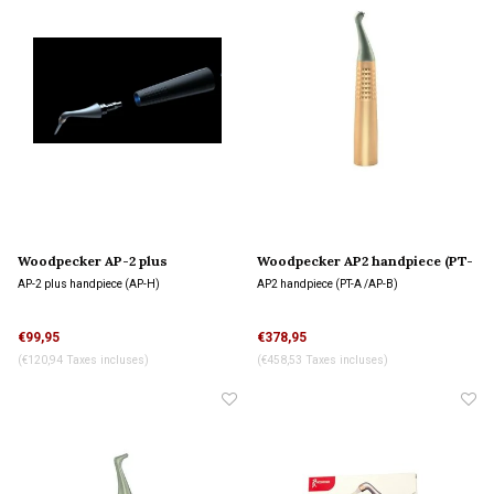
Woodpecker AP-2 plus
Woodpecker AP2 handpiece (PT-
handpiece (AP-H)
A /AP-B)
AP-2 plus handpiece (AP-H)
AP2 handpiece (PT-A /AP-B)
€99,95
€378,95
(€120,94 Taxes incluses)
(€458,53 Taxes incluses)