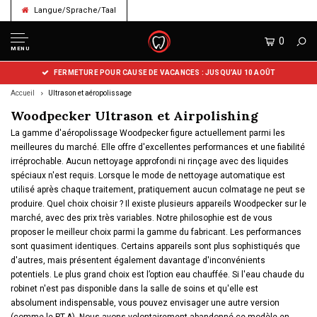
Langue/Sprache/Taal
0
MENU
FERMETURE POUR CAUSE DE VACANCES : JUSQU’AU 10 AOÛT
Accueil
Ultrason et aéropolissage
Woodpecker Ultrason et Airpolishing
La gamme d'aéropolissage Woodpecker figure actuellement parmi les
meilleures du marché. Elle offre d'excellentes performances et une fiabilité
irréprochable. Aucun nettoyage approfondi ni rinçage avec des liquides
spéciaux n'est requis. Lorsque le mode de nettoyage automatique est
utilisé après chaque traitement, pratiquement aucun colmatage ne peut se
produire. Quel choix choisir ? Il existe plusieurs appareils Woodpecker sur le
marché, avec des prix très variables. Notre philosophie est de vous
proposer le meilleur choix parmi la gamme du fabricant. Les performances
sont quasiment identiques. Certains appareils sont plus sophistiqués que
d'autres, mais présentent également davantage d'inconvénients
potentiels. Le plus grand choix est l’option eau chauffée. Si l'eau chaude du
robinet n'est pas disponible dans la salle de soins et qu'elle est
absolument indispensable, vous pouvez envisager une autre version