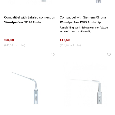
Compatibel with Satalec connection
Compatibel with Siemens/Sirona
connection
Woodpecker ED96 Endo
Woodpecker ES15 Endo tip
ultasoon tip
waterkoeling
Aansluiting komt niet overeen met foto, de
schroef draad is uitwendig.
€34,00
€15,50
(€41,14 Incl. btw)
(€18,76 Incl. btw)