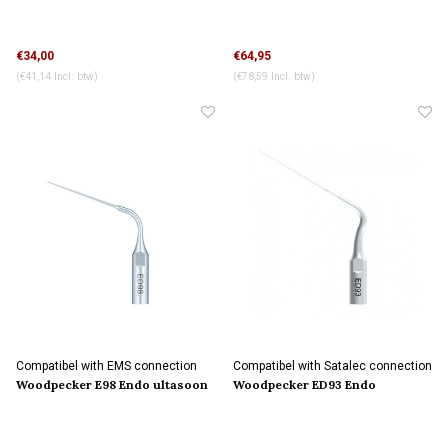
tip
tip
€34,00
€64,95
(€41,14 Incl. btw)
(€78,59 Incl. btw)
Compatibel with EMS connection
Compatibel with Satalec connection
Woodpecker E98 Endo ultasoon
Woodpecker ED93 Endo
tip
ultasoon tip