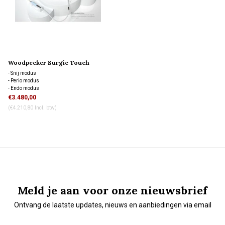
Woodpecker Surgic Touch
- Snij modus
- Perio modus
- Endo modus
- Zelfreiniging modus
€3.480,00
(€4.210,80 Incl. btw)
Meld je aan voor onze nieuwsbrief
Ontvang de laatste updates, nieuws en aanbiedingen via email