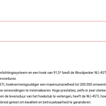
verlichtingssysteem en een hoek van 91,5º biedt de Woodpecker WJ-45T
procedures.
-45TL hoekvermenigvuldiger een maximumsnelheid tot 200.000 omwenteli
e verwondingen te minimaliseren. Hoge prestaties, zelfs in zeer sterke
n en de levensduur van het hoekstuk te verlengen, heeft de WJ-45TL ho
ebreid getest om kwaliteit en betrouwbaarheid te garanderen.