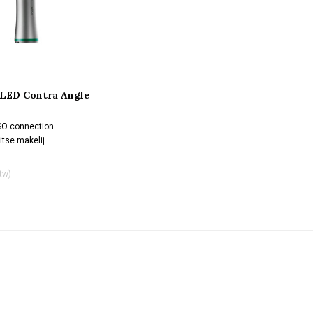
 LED Contra Angle
SO connection
itse makelij
btw)