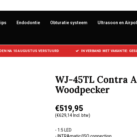
ips
Endodontie
Obturatie systeem
Ultrasoon en Airpo
DEN NA 10 AUGUSTUS VERSTUURD
IN VERBAND MET VAKANTIE: GE
WJ-45TL Contra An
Woodpecker
€519,95
(€629,14 Incl. btw)
- 1:5 LED
- INTRAmatic/ISO connection