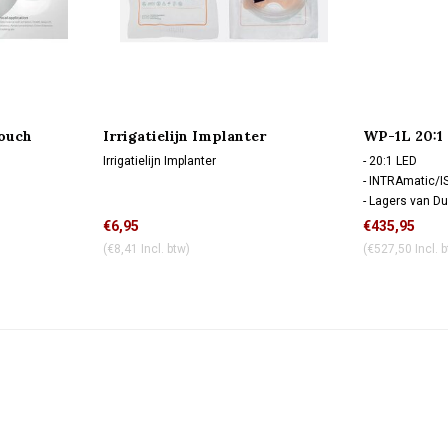
ouch
Irrigatielijn Implanter
WP-1L 20:1
Irrigatielijn Implanter
- 20:1 LED
- INTRAmatic/I
- Lagers van Du
- 91.5º hoek
€6,95
€435,95
- Mini kop
(€8,41 Incl. btw)
(€527,50 Incl. 