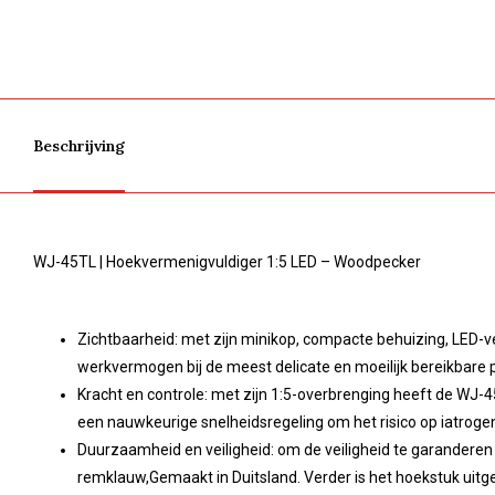
Beschrijving
WJ-45TL | Hoekvermenigvuldiger 1:5 LED – Woodpecker
Zichtbaarheid: met zijn minikop, compacte behuizing, LED-
werkvermogen bij de meest delicate en moeilijk bereikbare 
Kracht en controle: met zijn 1:5-overbrenging heeft de WJ
een nauwkeurige snelheidsregeling om het risico op iatrogen
Duurzaamheid en veiligheid: om de veiligheid te garandere
remklauw,Gemaakt in Duitsland. Verder is het hoekstuk uitg