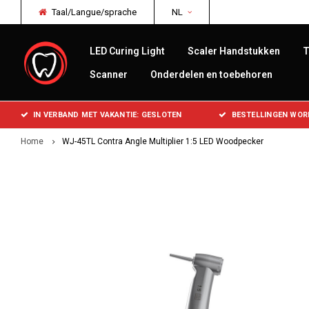
Taal/Langue/sprache
NL
LED Curing Light
Scaler Handstukken
T
Scanner
Onderdelen en toebehoren
IN VERBAND MET VAKANTIE: GESLOTEN
BESTELLINGEN WOR
Home
WJ-45TL Contra Angle Multiplier 1:5 LED Woodpecker