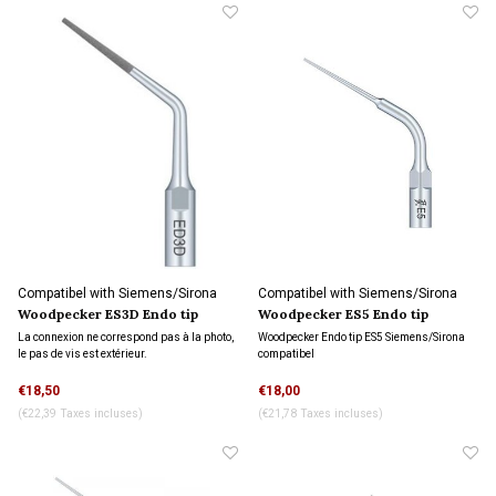
Compatibel with Siemens/Sirona
Compatibel with Siemens/Sirona
connection
connection
Woodpecker ES3D Endo tip
Woodpecker ES5 Endo tip
refroidissement par eau
La connexion ne correspond pas à la photo,
Woodpecker Endo tip ES5 Siemens/Sirona
le pas de vis est extérieur.
compatibel
La connexion ne correspond pas à la photo,
€18,50
€18,00
le pas de vis est extérieur.
(€22,39 Taxes incluses)
(€21,78 Taxes incluses)