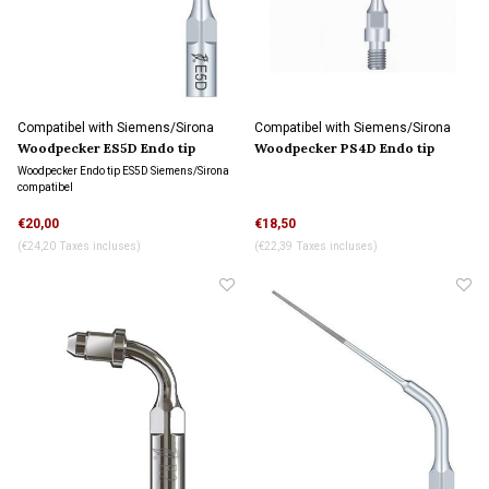
Compatibel with Siemens/Sirona
Compatibel with Siemens/Sirona
connection
connection
Woodpecker ES5D Endo tip
Woodpecker PS4D Endo tip
Woodpecker Endo tip ES5D Siemens/Sirona
compatibel
La connexion ne correspond pas à la photo,
€20,00
€18,50
le pas de vis est extérieur.
(€24,20 Taxes incluses)
(€22,39 Taxes incluses)