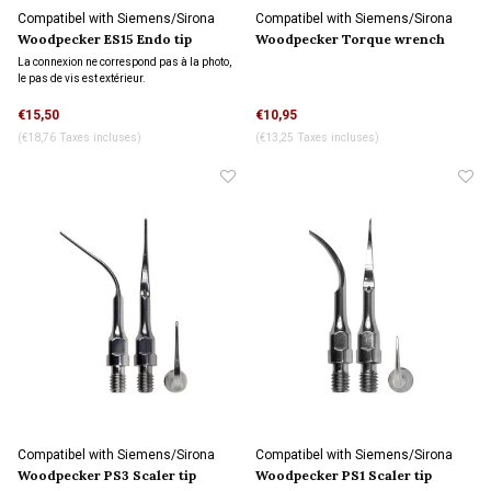
Compatibel with Siemens/Sirona
Compatibel with Siemens/Sirona
connection
connection
Woodpecker ES15 Endo tip
Woodpecker Torque wrench
refroidissement par eau
avec une serurre
La connexion ne correspond pas à la photo,
le pas de vis est extérieur.
€15,50
€10,95
(€18,76 Taxes incluses)
(€13,25 Taxes incluses)
Compatibel with Siemens/Sirona
Compatibel with Siemens/Sirona
connection
connection
Woodpecker PS3 Scaler tip
Woodpecker PS1 Scaler tip