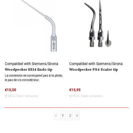
Compatibel with Siemens/Sirona
Compatibel with Siemens/Sirona
connection
connection
Woodpecker ES14 Endo tip
Woodpecker PS4 Scaler tip
refroidissement par eau
La connexion ne correspond pas à la photo,
le pas de vis est extérieur.
€15,50
€15,95
(€18,76 Taxes incluses)
(€19,30 Taxes incluses)
1
2