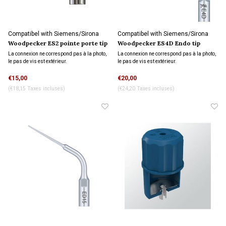
Compatibel with Siemens/Sirona
Compatibel with Siemens/Sirona
connection
connection
Woodpecker ES2 pointe porte tip
Woodpecker ES4D Endo tip
La connexion ne correspond pas à la photo,
La connexion ne correspond pas à la photo,
le pas de vis est extérieur.
le pas de vis est extérieur.
€15,00
€20,00
(€18,15 Taxes incluses)
(€24,20 Taxes incluses)