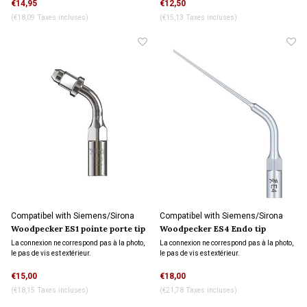
€14,95
€12,50
(€18,09 Taxes incluses)
(€15,13 Taxes incluses)
Compatibel with Siemens/Sirona
Compatibel with Siemens/Sirona
connection
connection
Woodpecker ES1 pointe porte tip
Woodpecker ES4 Endo tip
La connexion ne correspond pas à la photo,
La connexion ne correspond pas à la photo,
le pas de vis est extérieur.
le pas de vis est extérieur.
€15,00
€18,00
(€18,15 Taxes incluses)
(€21,78 Taxes incluses)