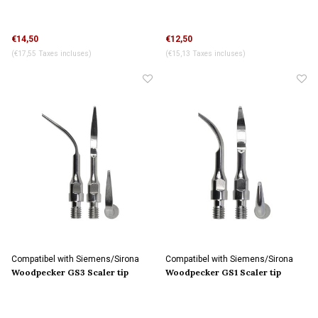
€14,50
€12,50
(€17,55 Taxes incluses)
(€15,13 Taxes incluses)
Compatibel with Siemens/Sirona
Compatibel with Siemens/Sirona
connection
connection
Woodpecker GS3 Scaler tip
Woodpecker GS1 Scaler tip