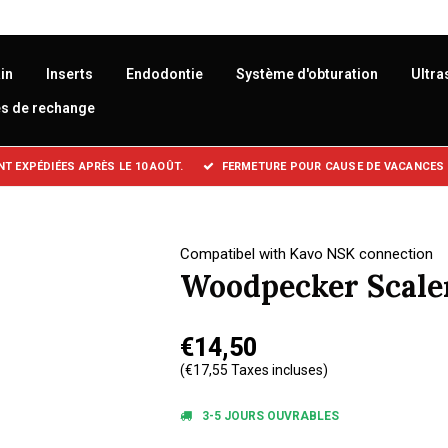
in
Inserts
Endodontie
Système d'obturation
Ultra
es de rechange
 EXPÉDIÉES APRÈS LE 10 AOÛT.
FERMETURE POUR CAUSE DE VACANCES :
Compatibel with Kavo NSK connection
Woodpecker Scale
€14,50
(€17,55 Taxes incluses)
3-5 JOURS OUVRABLES