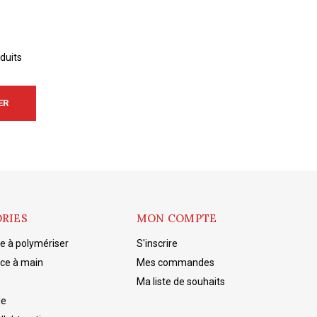
duits
ER
RIES
MON COMPTE
 à polymériser
S'inscrire
èce à main
Mes commandes
Ma liste de souhaits
ie