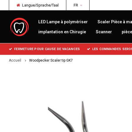
Langue/Sprache/Taal
FR
LED Lampe à polymériser
Scaler Pièce à ma
implantation en Chirugie
Scanner
pièc
FERMETURE POUR CAUSE DE VACANCES
LES COMMANDES SERONT
Accueil
Woodpecker Scaler tip GK7