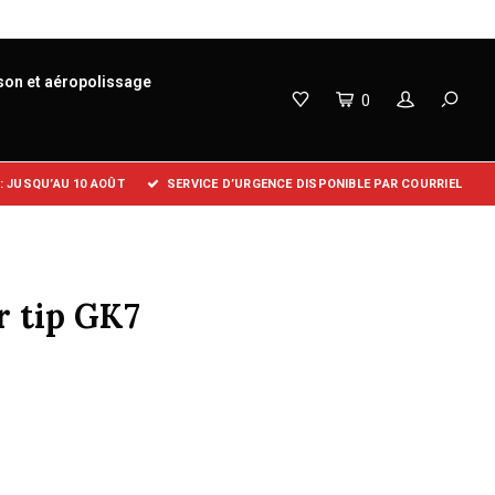
son et aéropolissage
0
 JUSQU’AU 10 AOÛT
SERVICE D’URGENCE DISPONIBLE PAR COURRIEL
r tip GK7