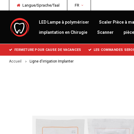
Langue/Sprache/Taal
FR
LED Lampe à polymériser
Scaler Pièce à ma
implantation en Chirugie
Scanner
pièc
FERMETURE POUR CAUSE DE VACANCES
LES COMMANDES SERONT
Accueil
Ligne d'irrigation Implanter