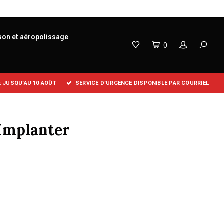
son et aéropolissage
0
 JUSQU’AU 10 AOÛT
SERVICE D’URGENCE DISPONIBLE PAR COURRIEL
 Implanter