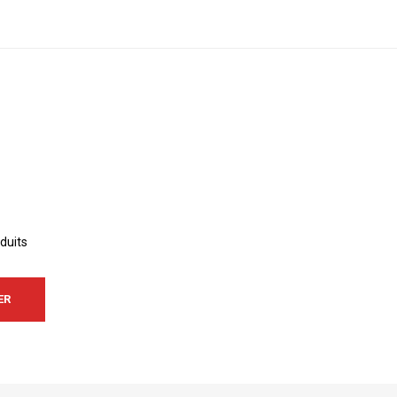
duits
ER