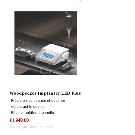
Woodpecker Implanter LED Plus
- Précision, puissance et sécurité
- écran tactile couleur
- Pédale multifonctionnelle
- équilibre parfait
€1.948,00
(€2.357,08 Taxes incluses)