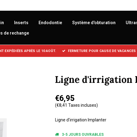
in
Inserts
Endodontie
Système d'obturation
Ultra
es de rechange
 EXPÉDIÉES APRÈS LE 10 AOÛT.
FERMETURE POUR CAUSE DE VACANCES :
Ligne d'irrigation
€6,95
(€8,41 Taxes incluses)
Ligne d'irrigation Implanter
3-5 JOURS OUVRABLES