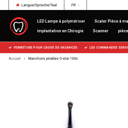
Langue/Sprache/Taal
FR
LED Lampe à polymériser
Scaler Pièce à ma
implantation en Chirugie
Scanner
pièc
FERMETURE POUR CAUSE DE VACANCES
LES COMMANDES SERONT
Accueil
Manchons jetables O-star 100x