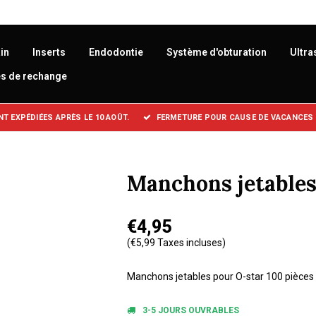
in
Inserts
Endodontie
Système d'obturation
Ultra
es de rechange
 EXPÉDIÉES APRÈS LE 10 AOÛT.
FERMETURE POUR CAUSE DE VACANCES :
Manchons jetables
€4,95
(€5,99 Taxes incluses)
Manchons jetables pour O-star 100 pièces 
3-5 JOURS OUVRABLES