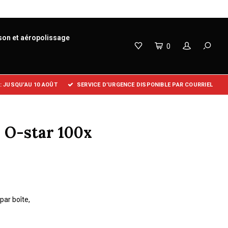
son et aéropolissage
0
 JUSQU’AU 10 AOÛT
SERVICE D’URGENCE DISPONIBLE PAR COURRIEL
 O-star 100x
par boîte,