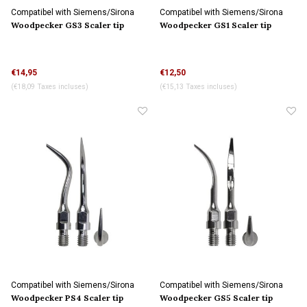
Compatibel with Siemens/Sirona
Compatibel with Siemens/Sirona
connection
connection
Woodpecker GS3 Scaler tip
Woodpecker GS1 Scaler tip
€14,95
€12,50
(€18,09 Taxes incluses)
(€15,13 Taxes incluses)
Compatibel with Siemens/Sirona
Compatibel with Siemens/Sirona
connection
connection
Woodpecker PS4 Scaler tip
Woodpecker GS5 Scaler tip