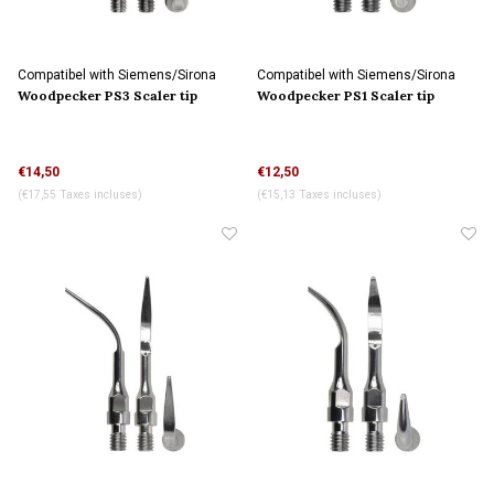
Compatibel with Siemens/Sirona
Compatibel with Siemens/Sirona
connection
connection
Woodpecker PS3 Scaler tip
Woodpecker PS1 Scaler tip
€14,50
€12,50
(€17,55 Taxes incluses)
(€15,13 Taxes incluses)