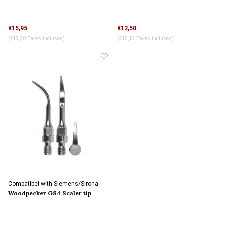
€15,95
€12,50
(€19,30 Taxes incluses)
(€15,13 Taxes incluses)
Compatibel with Siemens/Sirona
connection
Woodpecker GS4 Scaler tip