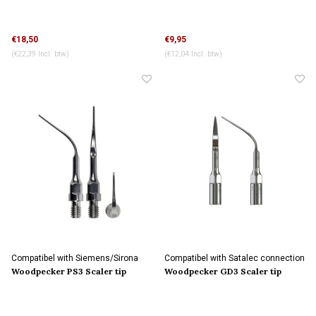
€18,50
€9,95
(€22,39 Incl. btw)
(€12,04 Incl. btw)
Compatibel with Siemens/Sirona
Compatibel with Satalec connection
connection
Woodpecker PS3 Scaler tip
Woodpecker GD3 Scaler tip