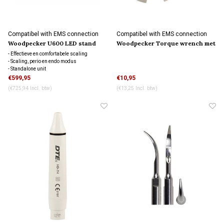
Compatibel with EMS connection
Compatibel with EMS connection
Woodpecker U600 LED stand
Woodpecker Torque wrench met
alone scaler
slot
- Effectieve en comfortabele scaling
- Scaling, perio en endo modus
- Standalone unit
€599,95
€10,95
(€725,94 Incl. btw)
(€13,25 Incl. btw)