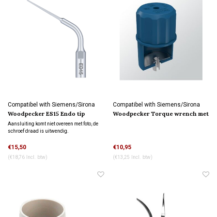
Compatibel with Siemens/Sirona
Compatibel with Siemens/Sirona
connection
connection
Woodpecker ES15 Endo tip
Woodpecker Torque wrench met
waterkoeling
slot
Aansluiting komt niet overeen met foto, de
schroef draad is uitwendig.
€15,50
€10,95
(€18,76 Incl. btw)
(€13,25 Incl. btw)