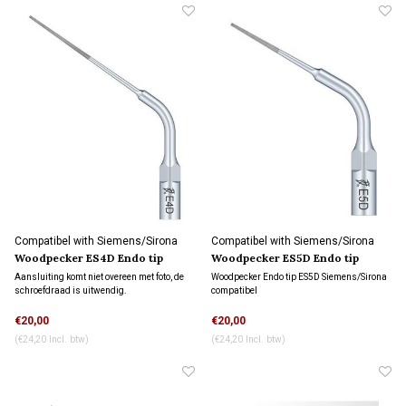
Compatibel with Siemens/Sirona
Compatibel with Siemens/Sirona
connection
connection
Woodpecker ES4D Endo tip
Woodpecker ES5D Endo tip
Aansluiting komt niet overeen met foto, de
Woodpecker Endo tip ES5D Siemens/Sirona
schroefdraad is uitwendig.
compatibel
Aansluiting komt niet overeen met foto, de
€20,00
€20,00
schroefdraad is uitwendig.
(€24,20 Incl. btw)
(€24,20 Incl. btw)