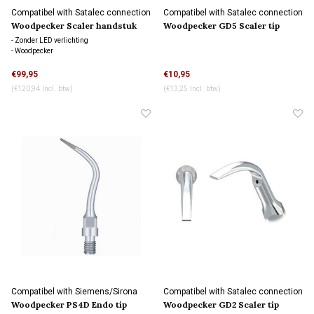
Compatibel with Satalec connection
Compatibel with Satalec connection
Woodpecker Scaler handstuk
Woodpecker GD5 Scaler tip
HD-7H
- Zonder LED verlichting
- Woodpecker
€99,95
€10,95
(€120,94 Incl. btw)
(€13,25 Incl. btw)
Compatibel with Siemens/Sirona
Compatibel with Satalec connection
connection
Woodpecker PS4D Endo tip
Woodpecker GD2 Scaler tip