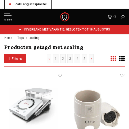
Taal/Langue/sprache
0
MENU
IN VERBAND MET VAKANTIE: GESLOTEN TOT 10 AUGUSTUS
Home
Tags
scaling
Producten getagd met scaling
Filters
1
2
3
4
5