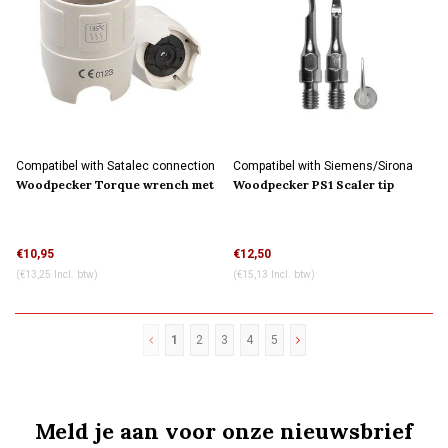
Compatibel with Satalec connection
Compatibel with Siemens/Sirona
connection
Woodpecker Torque wrench met
Woodpecker PS1 Scaler tip
slot
€10,95
€12,50
(€13,25 Incl. btw)
(€15,13 Incl. btw)
1
2
3
4
5
Meld je aan voor onze nieuwsbrief